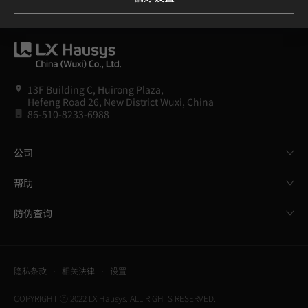
13F Building C, Huirong Plaza,
Hefeng Road 26, New District Wuxi, China
86-510-8233-6988
公司
帮助
防伪查询
隐私条款
相关法律
设置
COPYRIGHT ⓒ 2022 LX Hausys. ALL RIGHTS RESERVED.