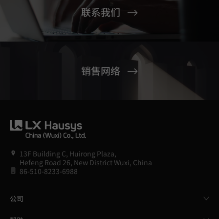
联系我们
销售网络
13F Building C, Huirong Plaza,
Hefeng Road 26, New District Wuxi, China
86-510-8233-6988
公司