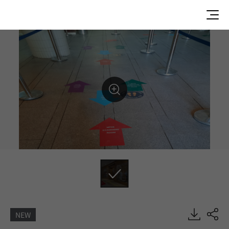
NEW
LM41000, Floor Films, VIZUON