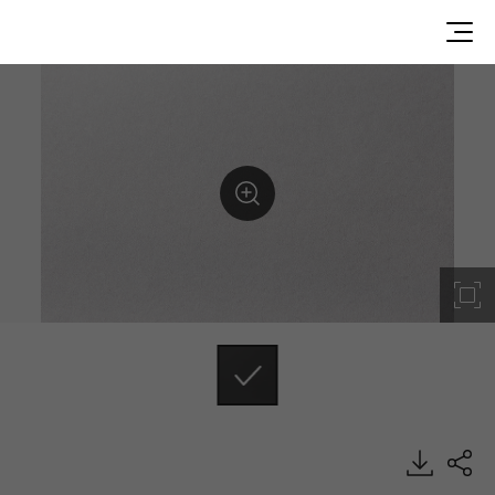
LC5520, Window Films, VIZUON