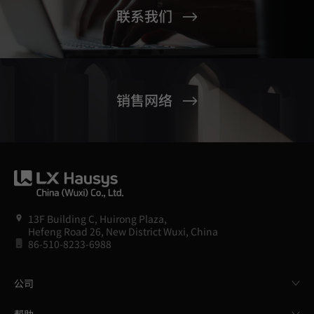
联系我们
销售网络
13F Building C, Huirong Plaza,
Hefeng Road 26, New District Wuxi, China
86-510-8233-6988
公司