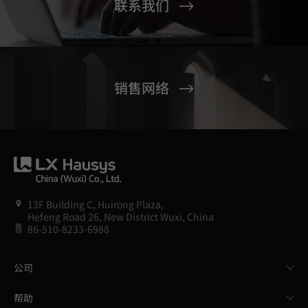
联系我们
销售网络
13F Building C, Huirong Plaza,
Hefeng Road 26, New District Wuxi, China
86-510-8233-6988
公司
帮助