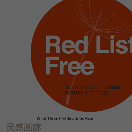
What These Certifications Mean
灵感画廊