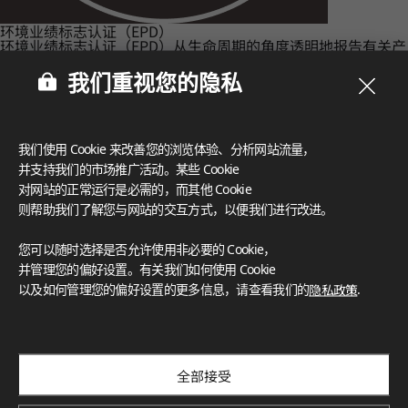
环境业绩标志认证（EPD）
环境业绩标志认证（EPD）从生命周期的角度透明地报告有关产
品环境性能的客观数据。LX Hausys致力于通过在产品的整个生
命周期（从产品规划和制造到使用后回收）进行环境影响分析来
我们重视您的隐私
制造环保产品。
我们使用 Cookie 来改善您的浏览体验、分析网站流量，
并支持我们的市场推广活动。某些 Cookie
对网站的正常运行是必需的，而其他 Cookie
则帮助我们了解您与网站的交互方式，以便我们进行改进。
您可以随时选择是否允许使用非必要的 Cookie，
并管理您的偏好设置。有关我们如何使用 Cookie
以及如何管理您的偏好设置的更多信息，请查看我们的
隐私政策
.
全部接受