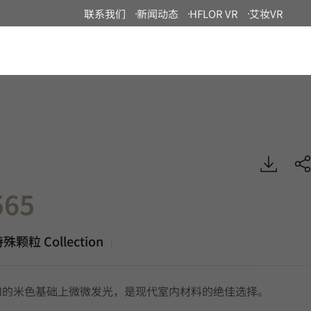
联系我们
新闻动态
HFLOR VR
艾妆VR
China
细颗粒+特殊颗粒, VIATERA
65
颗粒 Collection
|
和的米色基础上微微发光，是现代室内材料的绝佳选择。