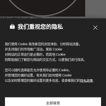
环境业绩标志认证（EPD）
环境业绩标志认证（EPD）从生命周期的角度透明地报告有关产
我们重视您的隐私
品环境性能的客观数据。LX Hausys致力于通过在产品的整个生
命周期（从产品规划和制造到使用后回收）进行环境影响分析来
制造环保产品。
我们使用 Cookie 来改善您的浏览体验、分析网站流量，
并支持我们的市场推广活动。某些 Cookie
对网站的正常运行是必需的，而其他 Cookie
则帮助我们了解您与网站的交互方式，以便我们进行改进。
您可以随时选择是否允许使用非必要的 Cookie，
并管理您的偏好设置。有关我们如何使用 Cookie
以及如何管理您的偏好设置的更多信息，请查看我们的
隐私政策
.
全部接受