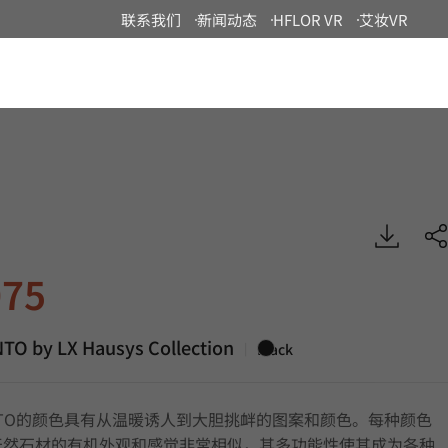
联系我们
新闻动态
HFLOR VR
艾妆VR
China
ERACANTO by LX Hausys, TERACANTO
75
O by LX Hausys Collection
|
Black
ANTO的颜色具有从温暖诱人到大胆挑衅的图案和颜色。每种颜色
天然石材的有机外观和感觉非常相似，其多功能性使其成为各种