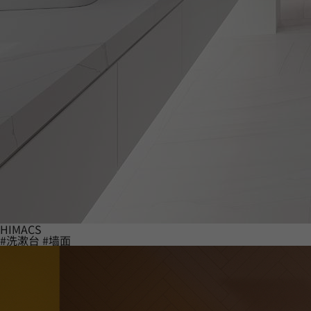
HIMACS
#洗漱台
#墙面