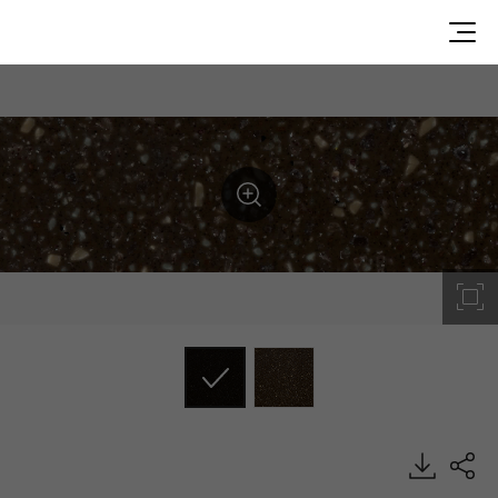
G174, Granite, HIMACS