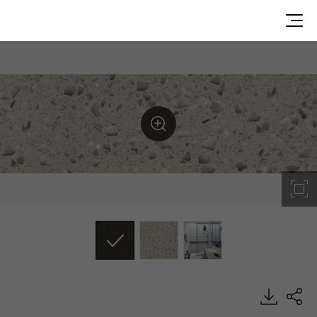
VS12, Volcanics, HIMACS