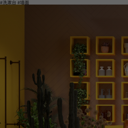
#洗漱台
#墙面