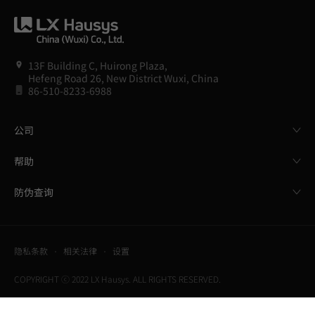
13F Building C, Huirong Plaza,
Hefeng Road 26, New District Wuxi, China
86-510-8233-6988
公司
帮助
防伪查询
隐私条款
相关法律
设置
COPYRIGHT ⓒ 2022 LX Hausys. ALL RIGHTS RESERVED.