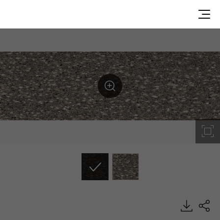
G078, Granite, HIMACS