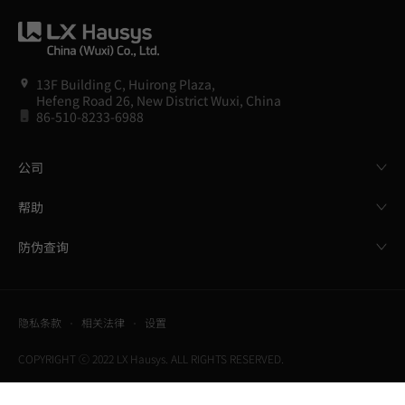
13F Building C, Huirong Plaza,
Hefeng Road 26, New District Wuxi, China
86-510-8233-6988
公司
帮助
防伪查询
隐私条款
相关法律
设置
COPYRIGHT ⓒ 2022 LX Hausys. ALL RIGHTS RESERVED.