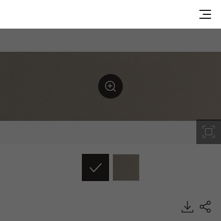
M551, Concrete, HIMACS