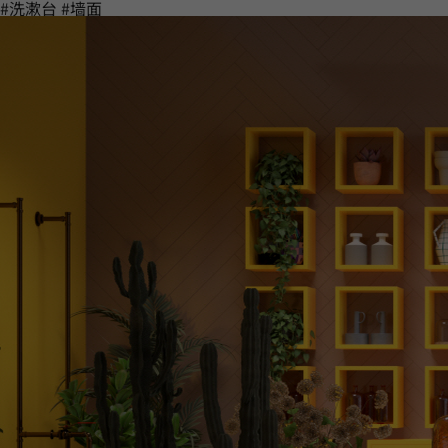
#洗漱台
#墙面