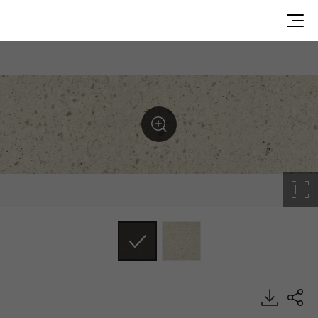
G112, Granite, HIMACS