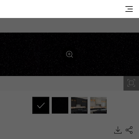
G047, Granite, HIMACS