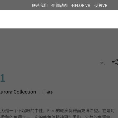
联系我们
新闻动态
HFLOR VR
艾妆VR
China
ora, HIMACS
1
urora Collection
|
White
为是一个不起眼的中性，Ecru的轮廓优雅而充满希望。它是每
最柔和的色调之一，它的底色使精神更加柔和。安静的色调纹