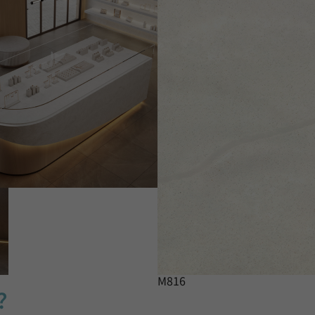
M816
？