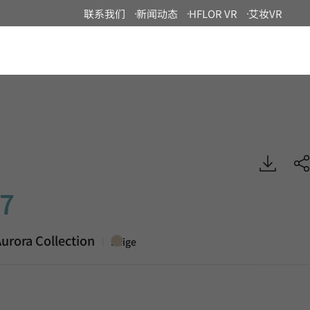
联系我们
新闻动态
HFLOR VR
艾妆VR
China
ora, HIMACS
7
urora Collection
|
Beige