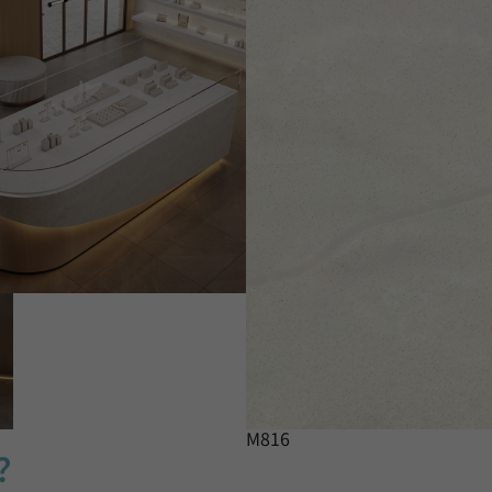
M816
？