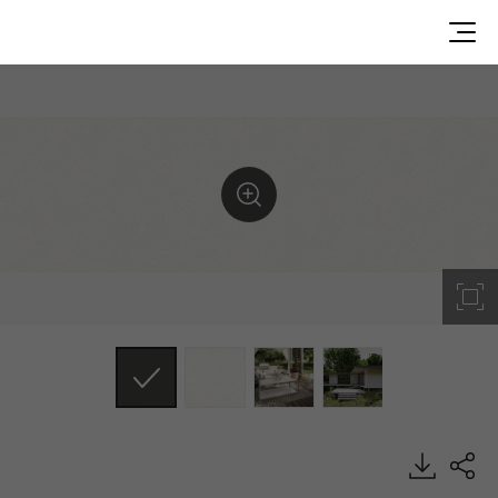
G034, Granite, HIMACS