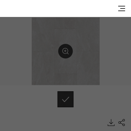
XCFS012, X-COMFORT, Specialty, HFLOR