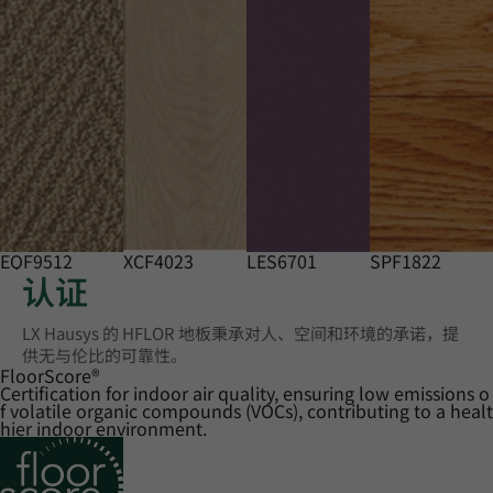
EQF9512
XCF4023
LES6701
SPF1822
认证
LX Hausys 的 HFLOR 地板秉承对人、空间和环境的承诺，提
供无与伦比的可靠性。
FloorScore
®
Certification for indoor air quality, ensuring low emissions o
f volatile organic compounds (VOCs), contributing to a healt
hier indoor environment.