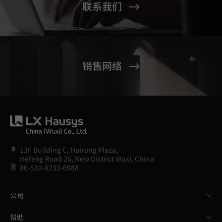
联系我们
销售网络
13F Building C, Huirong Plaza,
Hefeng Road 26, New District Wuxi, China
86-510-8233-6988
公司
帮助