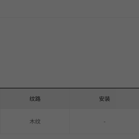
纹路
安装
木纹
-