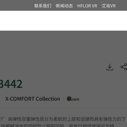
联系我们
新闻动态
HFLOR VR
艾妆VR
China
X-COMFORT, Specialty, HFLOR
3442
X-COMFORT Collection
|
|
Brown
FORT’高弹性双重弹性层分为柔软的上层和坚硬而具有弹性力的下
行中缓解冲击的同时防止脚部凹陷，将步行舒适度突出为特