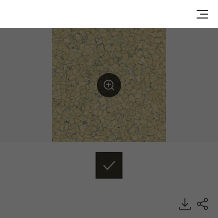
TC/TSD6072, XINBO, Specialty, HFLOR