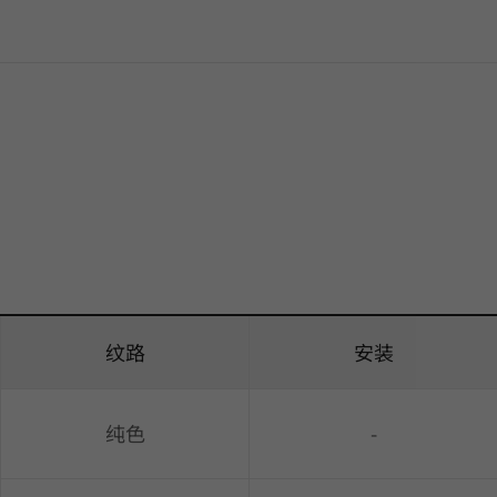
纹路
安装
纯色
-