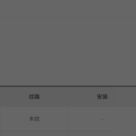
纹路
安装
木纹
-