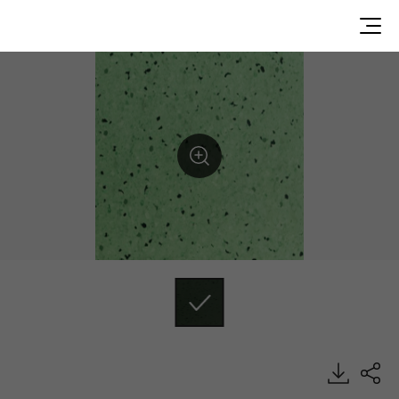
SML7313, LIVENS CONDUCTIVE, Specialty, HFLOR