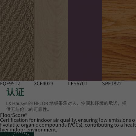
EQF9512
XCF4023
LES6701
SPF1822
认证
LX Hausys 的 HFLOR 地板秉承对人、空间和环境的承诺，提
供无与伦比的可靠性。
FloorScore
®
Certification for indoor air quality, ensuring low emissions o
f volatile organic compounds (VOCs), contributing to a healt
hier indoor environment.