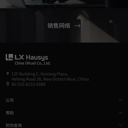
销售网络
13F Building C, Huirong Plaza,
Hefeng Road 26, New District Wuxi, China
86-510-8233-6988
公司
帮助
防伪查询