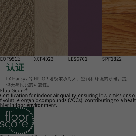
EQF9512
XCF4023
LES6701
SPF1822
认证
LX Hausys 的 HFLOR 地板秉承对人、空间和环境的承诺，提
供无与伦比的可靠性。
FloorScore
®
Certification for indoor air quality, ensuring low emissions o
f volatile organic compounds (VOCs), contributing to a healt
hier indoor environment.