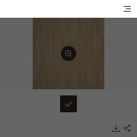
LES2502, LEISURE, Specialty, HFLOR