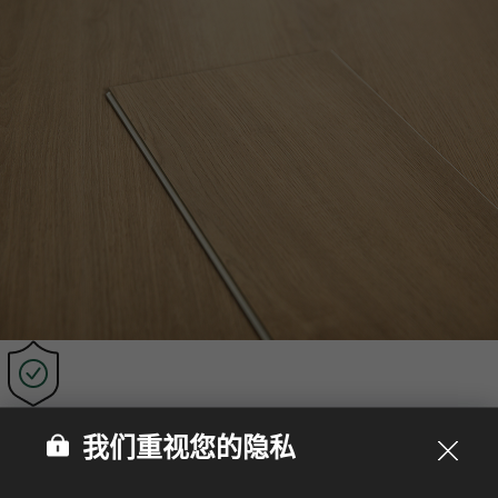
持久稳定性‌
HFLOR SPC具备卓越的尺寸稳定性，确保材料在从低温到高温
我们重视您的隐私
的广泛温度范围内保持形状和尺寸不变。
认证