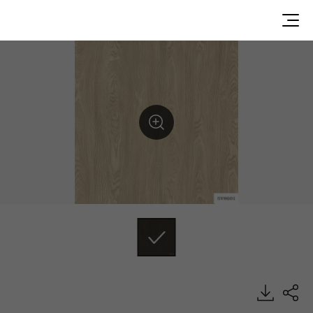
SPW8807, SPC TILE, SPC Tile, HFLOR