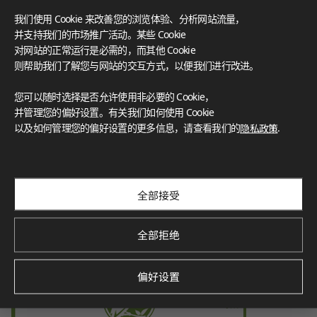
LX Hausys 的 HFLOR 地板秉承对人、空间和环境的承诺，提
我们使用 Cookie 来改善您的浏览体验、分析网站流量，
供无与伦比的可靠性。
并支持我们的市场推广活动。某些 Cookie
FloorScore
®
对网站的正常运行是必需的，而其他 Cookie
Certification for indoor air quality, ensuring low emissions o
f volatile organic compounds (VOCs), contributing to a healt
则帮助我们了解您与网站的交互方式，以便我们进行改进。
hier indoor environment.
您可以随时选择是否允许使用非必要的 Cookie，
并管理您的偏好设置。有关我们如何使用 Cookie
以及如何管理您的偏好设置的更多信息，请查看我们的
隐私政策
.
Environmental Product Declaration
Verified by SCS Global Services, this certification demonstra
tes the product’s environmental impact throughout its life
cycle, promoting sustainability.
全部接受
全部拒绝
偏好设置