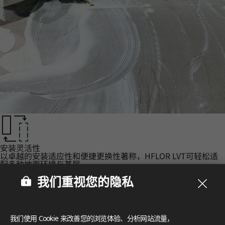
安装灵活性‌
以卓越的安装适应性和便捷更换性著称，HFLOR LVT可轻松适
配多种地面环境与基层。
认证‌
我们重视您的隐私
LX Hausys 的 HFLOR 地板秉承对人、空间和环境的承诺，提
供无与伦比的可靠性。
FloorScore
®
我们使用 Cookie 来改善您的浏览体验、分析网站流量，
Certification for indoor air quality, ensuring low emissions o