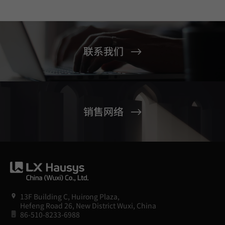
联系我们
销售网络
13F Building C, Huirong Plaza,
Hefeng Road 26, New District Wuxi, China
86-510-8233-6988