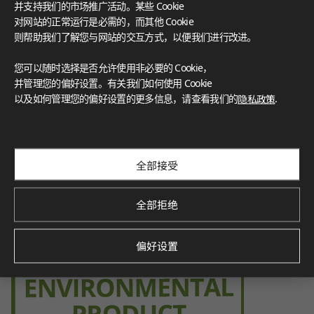
并支持我们的市场推广活动。某些 Cookie
f volatile organic compounds (VOCs), contributing to a healt
hier indoor environment.
对网站的正常运行是必需的，而其他 Cookie
则帮助我们了解您与网站的交互方式，以便我们进行改进。
您可以随时选择是否允许使用非必要的 Cookie，
并管理您的偏好设置。有关我们如何使用 Cookie
Environmental Product Declaration
以及如何管理您的偏好设置的更多信息，请查看我们的
隐私政策
.
Verified by SCS Global Services, this certification demonstra
tes the product’s environmental impact throughout its life
cycle, promoting sustainability.
全部接受
全部拒绝
偏好设置