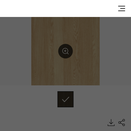
OAP0561, OA, Luxury Vinyl Tile, HFLOR