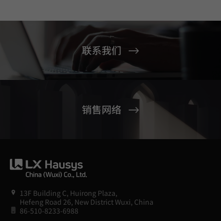
联系我们
销售网络
13F Building C, Huirong Plaza,
Hefeng Road 26, New District Wuxi, China
86-510-8233-6988