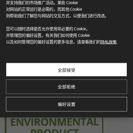
并支持我们的市场推广活动。某些 Cookie
f volatile organic compounds (VOCs), contributing to a healt
hier indoor environment.
对网站的正常运行是必需的，而其他 Cookie
则帮助我们了解您与网站的交互方式，以便我们进行改进。
您可以随时选择是否允许使用非必要的 Cookie，
并管理您的偏好设置。有关我们如何使用 Cookie
Environmental Product Declaration
以及如何管理您的偏好设置的更多信息，请查看我们的
隐私政策
.
Verified by SCS Global Services, this certification demonstra
tes the product’s environmental impact throughout its life
cycle, promoting sustainability.
全部接受
全部拒绝
偏好设置