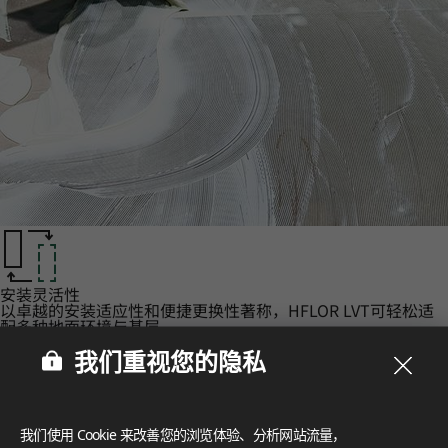
安装灵活性‌
以卓越的安装适应性和便捷更换性著称，HFLOR LVT可轻松适
配多种地面环境与基层。
认证‌
我们重视您的隐私
LX Hausys 的 HFLOR 地板秉承对人、空间和环境的承诺，提
供无与伦比的可靠性。
FloorScore
®
我们使用 Cookie 来改善您的浏览体验、分析网站流量，
Certification for indoor air quality, ensuring low emissions o