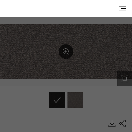
OAP0522, OA, Luxury Vinyl Tile, HFLOR