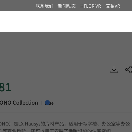
联系我们
新闻动态
HFLOR VR
艾妆VR
China
 Luxury Vinyl Tile, HFLOR
81
ONO Collection
|
Blue
ONO）是LX Hausys的片材产品，适用于写字楼、办公室等办公
乐等商业场所，还可以用于安装了地暖设施的住宅空间。