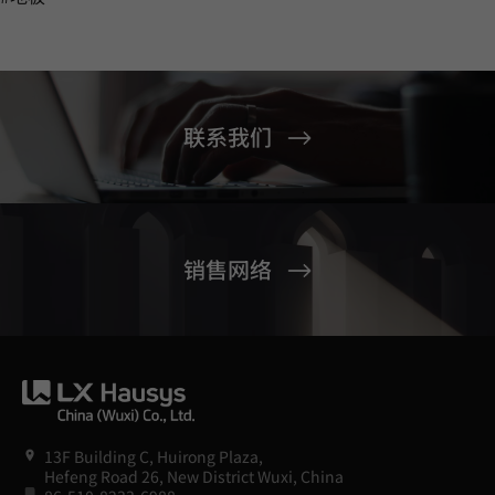
联系我们
销售网络
13F Building C, Huirong Plaza,
Hefeng Road 26, New District Wuxi, China