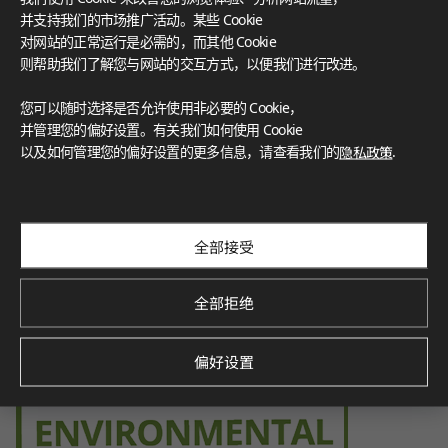
FloorScore
®
Certification for indoor air quality, ensuring low emissions o
并支持我们的市场推广活动。某些 Cookie
f volatile organic compounds (VOCs), contributing to a healt
对网站的正常运行是必需的，而其他 Cookie
hier indoor environment.
则帮助我们了解您与网站的交互方式，以便我们进行改进。
您可以随时选择是否允许使用非必要的 Cookie，
并管理您的偏好设置。有关我们如何使用 Cookie
以及如何管理您的偏好设置的更多信息，请查看我们的
隐私政策
.
Environmental Product Declaration
Verified by SCS Global Services, this certification demonstra
tes the product’s environmental impact throughout its life
cycle, promoting sustainability.
全部接受
全部拒绝
偏好设置