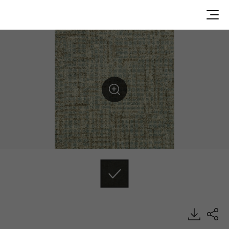
DTL2866, ECONO, Luxury Vinyl Tile, HFLOR