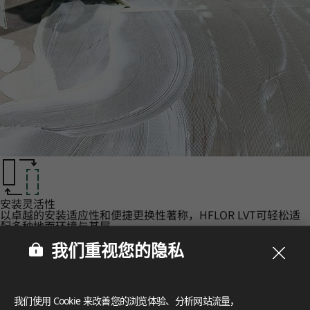
安装灵活性‌
以卓越的安装适应性和便捷更换性著称，HFLOR LVT可轻松适
配多种地面环境与基层。
认证‌
我们重视您的隐私
LX Hausys 的 HFLOR 地板秉承对人、空间和环境的承诺，提
供无与伦比的可靠性。
FloorScore
®
我们使用 Cookie 来改善您的浏览体验、分析网站流量，
Certification for indoor air quality, ensuring low emissions o