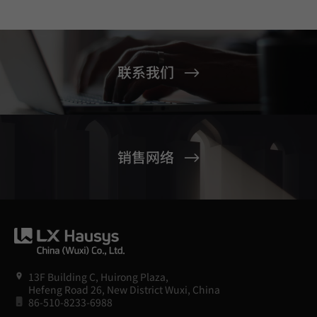
联系我们
销售网络
13F Building C, Huirong Plaza,
Hefeng Road 26, New District Wuxi, China
86-510-8233-6988