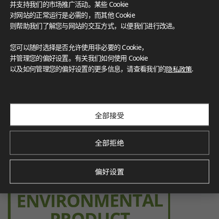
并支持我们的市场推广活动。某些 Cookie
f volatile organic compounds (VOCs), contributing to a healt
hier indoor environment.
对网站的正常运行是必需的，而其他 Cookie
则帮助我们了解您与网站的交互方式，以便我们进行改进。
您可以随时选择是否允许使用非必要的 Cookie，
并管理您的偏好设置。有关我们如何使用 Cookie
Environmental Product Declaration
以及如何管理您的偏好设置的更多信息，请查看我们的
隐私政策
.
Verified by SCS Global Services, this certification demonstra
tes the product’s environmental impact throughout its life
cycle, promoting sustainability.
全部接受
全部拒绝
偏好设置