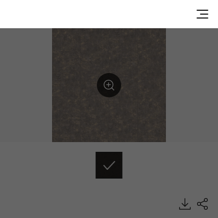
DPTS6914, PRESTG 3.0, Luxury Vinyl Tile, HFLOR