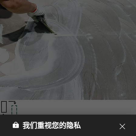
安装灵活性‌
我们重视您的隐私
以卓越的安装适应性和便捷更换性著称，HFLOR LVT可轻松适
配多种地面环境与基层。