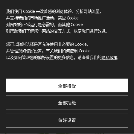
认证‌
我们使用 Cookie 来改善您的浏览体验、分析网站流量，
LX Hausys 的 HFLOR 地板秉承对人、空间和环境的承诺，提
并支持我们的市场推广活动。某些 Cookie
供无与伦比的可靠性。
对网站的正常运行是必需的，而其他 Cookie
FloorScore
®
Certification for indoor air quality, ensuring low emissions o
则帮助我们了解您与网站的交互方式，以便我们进行改进。
f volatile organic compounds (VOCs), contributing to a healt
hier indoor environment.
您可以随时选择是否允许使用非必要的 Cookie，
并管理您的偏好设置。有关我们如何使用 Cookie
以及如何管理您的偏好设置的更多信息，请查看我们的
隐私政策
.
Environmental Product Declaration
Verified by SCS Global Services, this certification demonstra
tes the product’s environmental impact throughout its life
cycle, promoting sustainability.
全部接受
全部拒绝
偏好设置