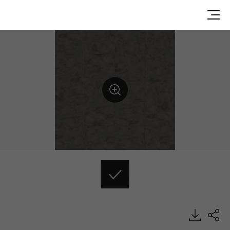
DPTS6912, PRESTG 3.0, Luxury Vinyl Tile, HFLOR