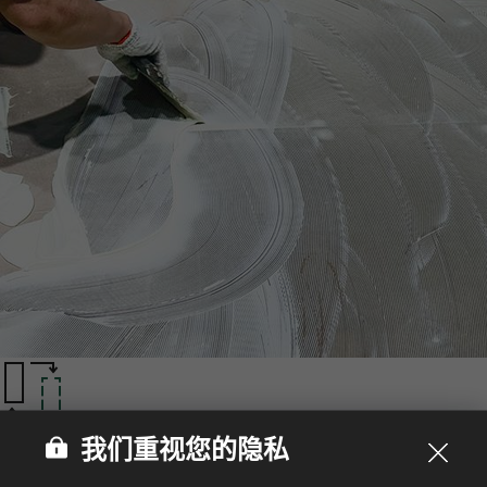
安装灵活性‌
我们重视您的隐私
以卓越的安装适应性和便捷更换性著称，HFLOR LVT可轻松适
配多种地面环境与基层。