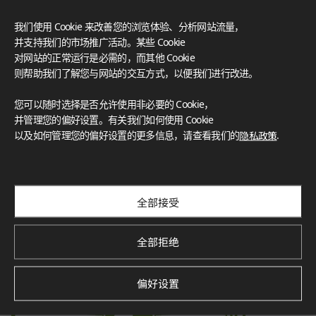
认证‌
我们使用 Cookie 来改善您的浏览体验、分析网站流量，
LX Hausys 的 HFLOR 地板秉承对人、空间和环境的承诺，提
并支持我们的市场推广活动。某些 Cookie
供无与伦比的可靠性。
对网站的正常运行是必需的，而其他 Cookie
FloorScore
®
Certification for indoor air quality, ensuring low emissions o
则帮助我们了解您与网站的交互方式，以便我们进行改进。
f volatile organic compounds (VOCs), contributing to a healt
hier indoor environment.
您可以随时选择是否允许使用非必要的 Cookie，
并管理您的偏好设置。有关我们如何使用 Cookie
以及如何管理您的偏好设置的更多信息，请查看我们的
隐私政策
.
Environmental Product Declaration
Verified by SCS Global Services, this certification demonstra
tes the product’s environmental impact throughout its life
cycle, promoting sustainability.
全部接受
全部拒绝
偏好设置