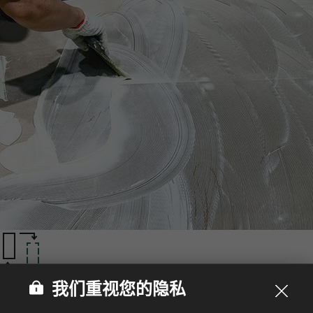
安装灵活性‌
我们重视您的隐私
以卓越的安装适应性和便捷更换性著称，HFLOR LVT可轻松适
配多种地面环境与基层。