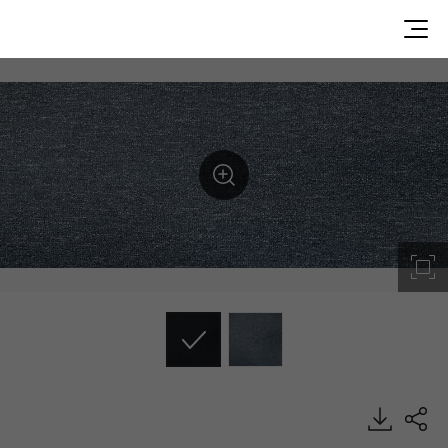
DPTS5811, PRESTG 3.0, Luxury Vinyl Tile, HFLOR