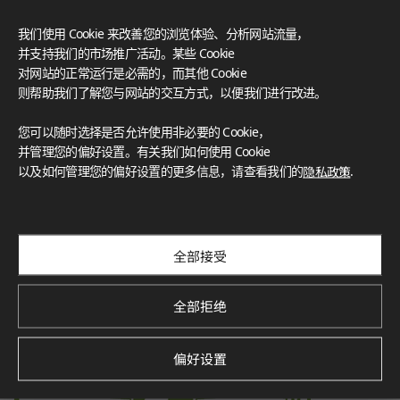
认证‌
我们使用 Cookie 来改善您的浏览体验、分析网站流量，
LX Hausys 的 HFLOR 地板秉承对人、空间和环境的承诺，提
并支持我们的市场推广活动。某些 Cookie
供无与伦比的可靠性。
对网站的正常运行是必需的，而其他 Cookie
FloorScore
®
Certification for indoor air quality, ensuring low emissions o
则帮助我们了解您与网站的交互方式，以便我们进行改进。
f volatile organic compounds (VOCs), contributing to a healt
hier indoor environment.
您可以随时选择是否允许使用非必要的 Cookie，
并管理您的偏好设置。有关我们如何使用 Cookie
以及如何管理您的偏好设置的更多信息，请查看我们的
隐私政策
.
Environmental Product Declaration
Verified by SCS Global Services, this certification demonstra
tes the product’s environmental impact throughout its life
cycle, promoting sustainability.
全部接受
全部拒绝
偏好设置