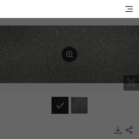
DPTS5808, PRESTG 3.0, Luxury Vinyl Tile, HFLOR