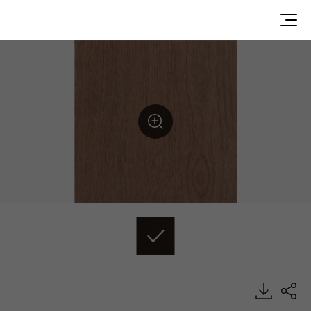
DEWN6621, ECONO, Luxury Vinyl Tile, HFLOR