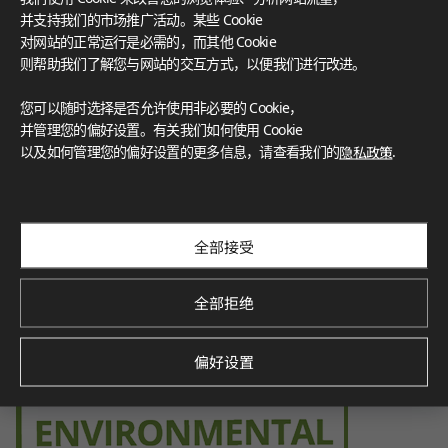
FloorScore
®
Certification for indoor air quality, ensuring low emissions o
并支持我们的市场推广活动。某些 Cookie
f volatile organic compounds (VOCs), contributing to a healt
对网站的正常运行是必需的，而其他 Cookie
hier indoor environment.
则帮助我们了解您与网站的交互方式，以便我们进行改进。
您可以随时选择是否允许使用非必要的 Cookie，
并管理您的偏好设置。有关我们如何使用 Cookie
以及如何管理您的偏好设置的更多信息，请查看我们的
隐私政策
.
Environmental Product Declaration
Verified by SCS Global Services, this certification demonstra
tes the product’s environmental impact throughout its life
cycle, promoting sustainability.
全部接受
全部拒绝
偏好设置