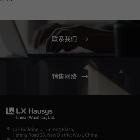
联系我们
销售网络
13F Building C, Huirong Plaza,
Hefeng Road 26, New District Wuxi, China