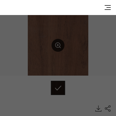
DEWN2753, ECONO, Luxury Vinyl Tile, HFLOR