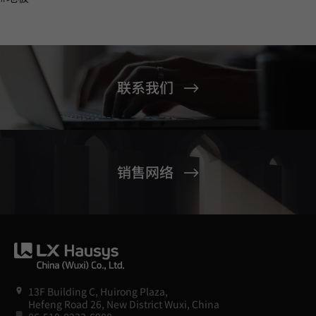
联系我们
销售网络
13F Building C, Huirong Plaza,
Hefeng Road 26, New District Wuxi, China