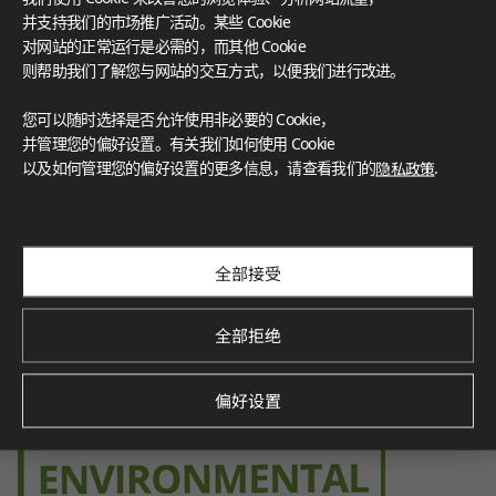
FloorScore
®
Certification for indoor air quality, ensuring low emissions o
并支持我们的市场推广活动。某些 Cookie
f volatile organic compounds (VOCs), contributing to a healt
对网站的正常运行是必需的，而其他 Cookie
hier indoor environment.
则帮助我们了解您与网站的交互方式，以便我们进行改进。
您可以随时选择是否允许使用非必要的 Cookie，
并管理您的偏好设置。有关我们如何使用 Cookie
以及如何管理您的偏好设置的更多信息，请查看我们的
隐私政策
.
Environmental Product Declaration
Verified by SCS Global Services, this certification demonstra
tes the product’s environmental impact throughout its life
cycle, promoting sustainability.
全部接受
全部拒绝
偏好设置