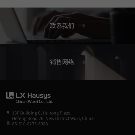
联系我们
销售网络
13F Building C, Huirong Plaza,
Hefeng Road 26, New District Wuxi, China
86-510-8233-6988