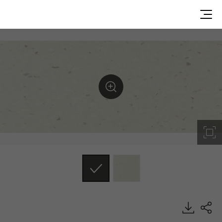
SMP6212, PRAIRIE, Homogeneous Sheet, HFLOR