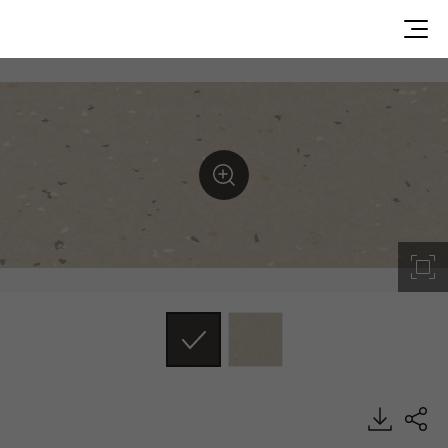
SMP6202, PRAIRIE, Homogeneous Sheet, HFLOR