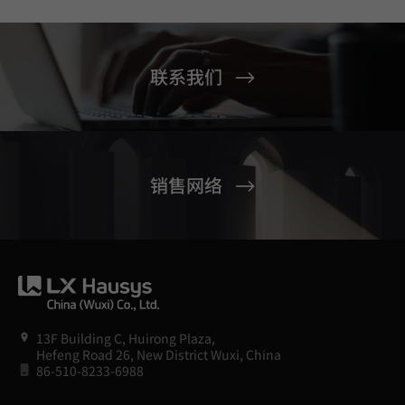
联系我们
销售网络
13F Building C, Huirong Plaza,
Hefeng Road 26, New District Wuxi, China
86-510-8233-6988