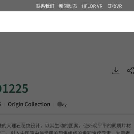
联系我们
新闻动态
HFLOR VR
艾妆VR
China
Origin, Homogeneous Sheet, HFLOR
1225
5
Origin Collection
|
|
Grey
特殊的大理石花纹设计，以其生动的图案，使外观平平的同质片材
无二。引入由医院中最常用的颜色组成的色彩治疗元素，为患者