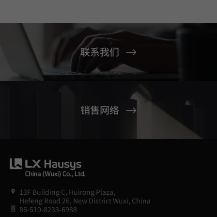
联系我们
销售网络
13F Building C, Huirong Plaza,
Hefeng Road 26, New District Wuxi, China
86-510-8233-6988