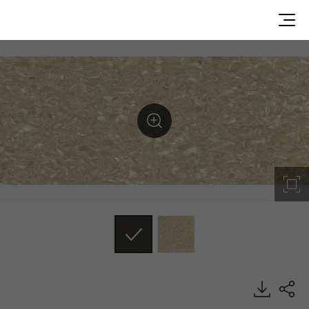
SMO1208, Origin, Homogeneous Sheet, HFLOR