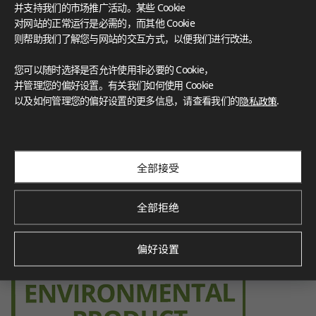
Certification for indoor air quality, ensuring low emissions o
并支持我们的市场推广活动。某些 Cookie
f volatile organic compounds (VOCs), contributing to a healt
对网站的正常运行是必需的，而其他 Cookie
hier indoor environment.
则帮助我们了解您与网站的交互方式，以便我们进行改进。
您可以随时选择是否允许使用非必要的 Cookie，
并管理您的偏好设置。有关我们如何使用 Cookie
Environmental Product Declaration
以及如何管理您的偏好设置的更多信息，请查看我们的
隐私政策
.
Verified by SCS Global Services, this certification demonstra
tes the product’s environmental impact throughout its life
cycle, promoting sustainability.
全部接受
全部拒绝
偏好设置