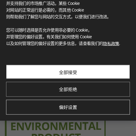
Certification for indoor air quality, ensuring low emissions o
并支持我们的市场推广活动。某些 Cookie
f volatile organic compounds (VOCs), contributing to a healt
对网站的正常运行是必需的，而其他 Cookie
hier indoor environment.
则帮助我们了解您与网站的交互方式，以便我们进行改进。
您可以随时选择是否允许使用非必要的 Cookie，
并管理您的偏好设置。有关我们如何使用 Cookie
Environmental Product Declaration
以及如何管理您的偏好设置的更多信息，请查看我们的
隐私政策
.
Verified by SCS Global Services, this certification demonstra
tes the product’s environmental impact throughout its life
cycle, promoting sustainability.
全部接受
全部拒绝
偏好设置