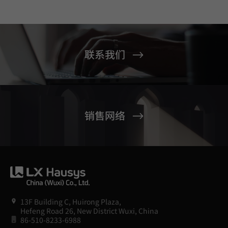
联系我们
销售网络
13F Building C, Huirong Plaza,
Hefeng Road 26, New District Wuxi, China
86-510-8233-6988