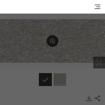
SMO1203, Origin, Homogeneous Sheet, HFLOR