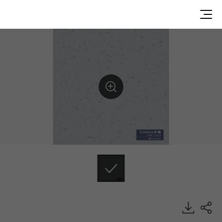
SML7203, LIVENS, Homogeneous Sheet, HFLOR