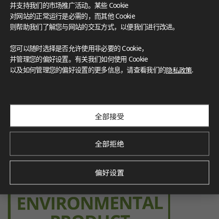
Certification for indoor air quality, ensuring low emissions o
并支持我们的市场推广活动。某些 Cookie
f volatile organic compounds (VOCs), contributing to a healt
对网站的正常运行是必需的，而其他 Cookie
hier indoor environment.
则帮助我们了解您与网站的交互方式，以便我们进行改进。
您可以随时选择是否允许使用非必要的 Cookie，
并管理您的偏好设置。有关我们如何使用 Cookie
Environmental Product Declaration
以及如何管理您的偏好设置的更多信息，请查看我们的
隐私政策
.
Verified by SCS Global Services, this certification demonstra
tes the product’s environmental impact throughout its life
cycle, promoting sustainability.
全部接受
全部拒绝
偏好设置