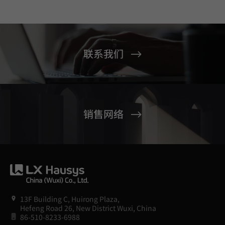
联系我们
销售网络
13F Building C, Huirong Plaza,
Hefeng Road 26, New District Wuxi, China
86-510-8233-6988