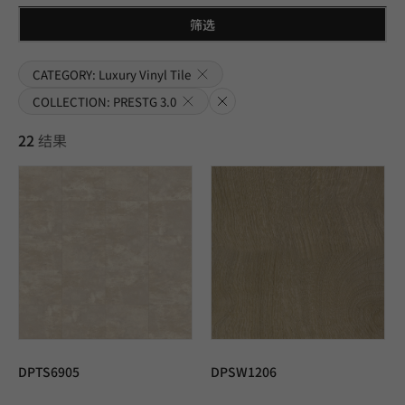
筛选
CATEGORY: Luxury Vinyl Tile
COLLECTION: PRESTG 3.0
清除
22
结果
DPTS6905
DPSW1206