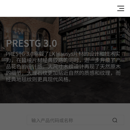
Prestg 3.0, Luxury Vinyl Tile, HFLOR Colors
PRESTG 3.0
PRESTG 3.0承载了LX Hausys片材的设计和技术实
力，在延续片材经典纹路的同时，进一步升级了产
品花色的设计感。大尺寸木纹设计再现了天然原木
的细节，大理石纹更加贴近自然的质感和纹理，而
经典地毯纹则更具现代风格。
Searc
h