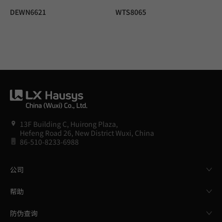
DEWN6621
WTS8065
13F Building C, Huirong Plaza,
Hefeng Road 26, New District Wuxi, China
86-510-8233-6988
公司
帮助
防伪查询