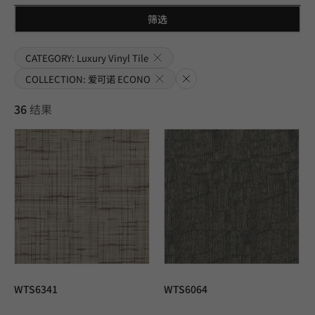
筛选
CATEGORY: Luxury Vinyl Tile
COLLECTION: 爱可诺 ECONO
清除
36
结果
WTS6341
WTS6064