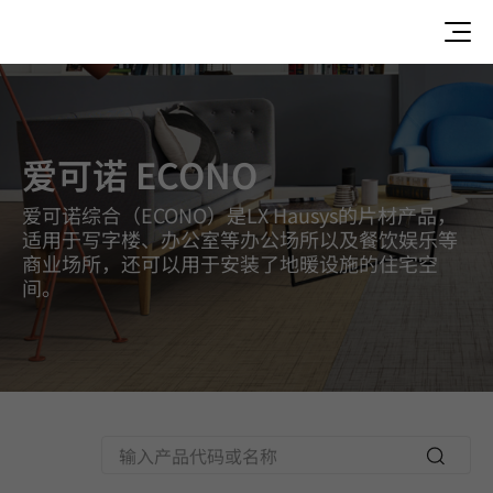
Econo, Luxury Vinyl Tile, HFLOR Colors
爱可诺 ECONO
爱可诺综合（ECONO）是LX Hausys的片材产品，
适用于写字楼、办公室等办公场所以及餐饮娱乐等
商业场所，还可以用于安装了地暖设施的住宅空
间。
Searc
h