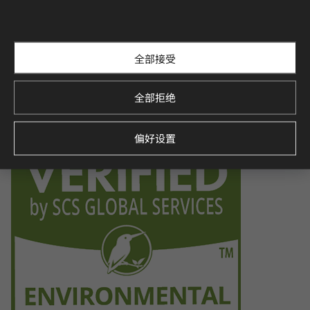
Certification for indoor air quality, ensuring low emissions o
f volatile organic compounds (VOCs), contributing to a healt
hier indoor environment.
全部接受
全部拒绝
Environmental Product Declaration
Verified by SCS Global Services, this certification demonstra
tes the product’s environmental impact throughout its life
偏好设置
cycle, promoting sustainability.