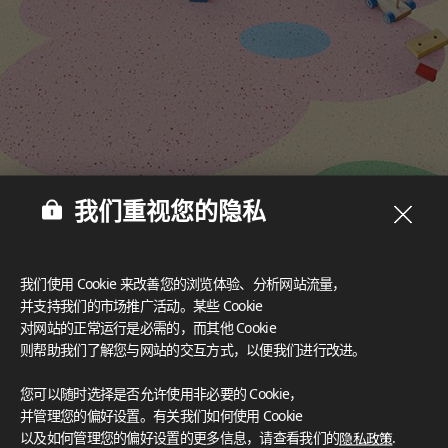
我们重视您的隐私
我们使用 Cookie 来改善您的浏览体验、分析网站流量，
并支持我们的市场推广活动。某些 Cookie
多样设计‌
丰富的设计选择为创意空间营造提供了可能，可满足任何美学风
对网站的正常运行是必需的，而其他 Cookie
格需求。
则帮助我们了解您与网站的交互方式，以便我们进行改进。
认证
您可以随时选择是否允许使用非必要的 Cookie，
LX Hausys 的 HFLOR 地板秉承对人、空间和环境的承诺，提
并管理您的偏好设置。有关我们如何使用 Cookie
供无与伦比的可靠性。
以及如何管理您的偏好设置的更多信息，请查看我们的
隐私政策
.
FloorScore
®