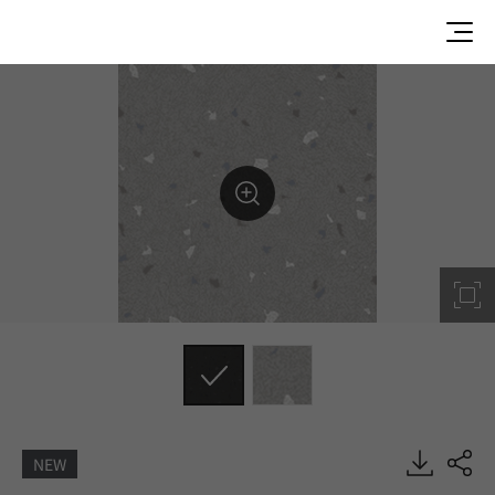
NEW
UGP1804, U-GRIP, Heterogeneous Sheet, HFLOR