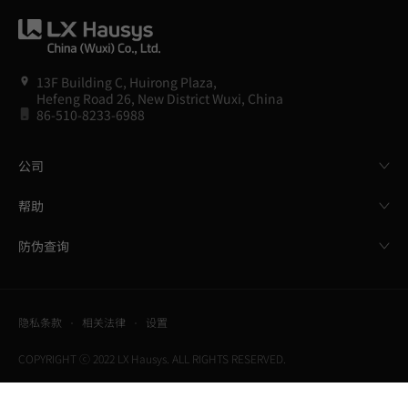
13F Building C, Huirong Plaza,
Hefeng Road 26, New District Wuxi, China
86-510-8233-6988
公司
帮助
防伪查询
隐私条款
相关法律
设置
COPYRIGHT ⓒ 2022 LX Hausys. ALL RIGHTS RESERVED.