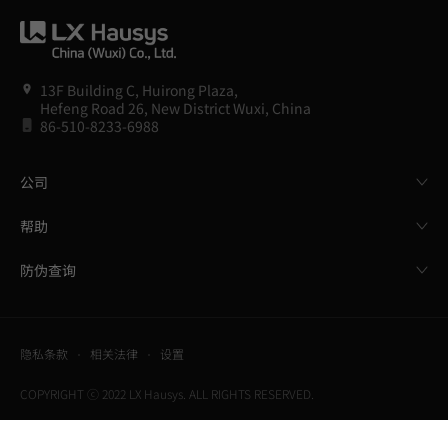
13F Building C, Huirong Plaza,
Hefeng Road 26, New District Wuxi, China
86-510-8233-6988
公司
帮助
防伪查询
隐私条款
相关法律
设置
COPYRIGHT ⓒ 2022 LX Hausys. ALL RIGHTS RESERVED.