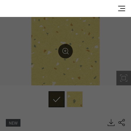
NEW
UGP1801, U-GRIP, Heterogeneous Sheet, HFLOR