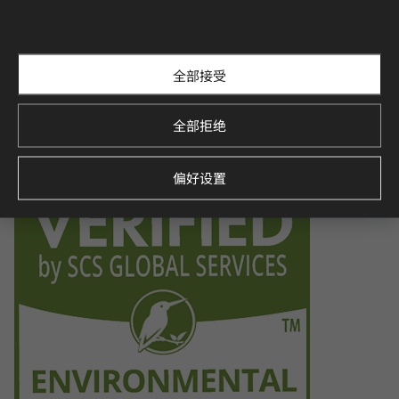
Certification for indoor air quality, ensuring low emissions o
f volatile organic compounds (VOCs), contributing to a healt
hier indoor environment.
全部接受
全部拒绝
Environmental Product Declaration
Verified by SCS Global Services, this certification demonstra
tes the product’s environmental impact throughout its life
偏好设置
cycle, promoting sustainability.