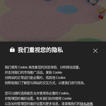
我们重视您的隐私
我们使用 Cookie 来改善您的浏览体验、分析网站流量，
并支持我们的市场推广活动。某些 Cookie
多样设计‌
丰富的设计选择为创意空间营造提供了可能，可满足任何美学风
对网站的正常运行是必需的，而其他 Cookie
格需求。
则帮助我们了解您与网站的交互方式，以便我们进行改进。
认证
您可以随时选择是否允许使用非必要的 Cookie，
LX Hausys 的 HFLOR 地板秉承对人、空间和环境的承诺，提
并管理您的偏好设置。有关我们如何使用 Cookie
供无与伦比的可靠性。
以及如何管理您的偏好设置的更多信息，请查看我们的
隐私政策
.
FloorScore
®