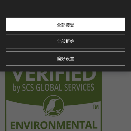
Certification for indoor air quality, ensuring low emissions o
f volatile organic compounds (VOCs), contributing to a healt
hier indoor environment.
全部接受
全部拒绝
Environmental Product Declaration
Verified by SCS Global Services, this certification demonstra
tes the product’s environmental impact throughout its life
偏好设置
cycle, promoting sustainability.