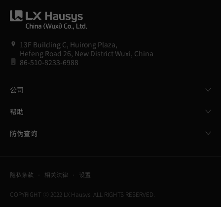
13F Building C, Huirong Plaza,
Hefeng Road 26, New District Wuxi, China
86-510-8233-6988
公司
帮助
防伪查询
隐私条款
相关法律
设置
COPYRIGHT ⓒ 2022 LX Hausys. ALL RIGHTS RESERVED.