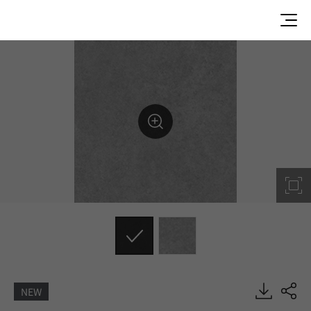
NEW
UGP1704, U-GRIP, Heterogeneous Sheet, HFLOR