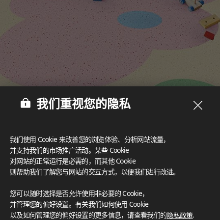
我们重视您的隐私
我们使用 Cookie 来改善您的浏览体验、分析网站流量，
并支持我们的市场推广活动。某些 Cookie
多样设计‌
丰富的设计选择为创意空间营造提供了可能，可满足任何美学风
对网站的正常运行是必需的，而其他 Cookie
格需求。
则帮助我们了解您与网站的交互方式，以便我们进行改进。
认证
您可以随时选择是否允许使用非必要的 Cookie，
LX Hausys 的 HFLOR 地板秉承对人、空间和环境的承诺，提
并管理您的偏好设置。有关我们如何使用 Cookie
供无与伦比的可靠性。
以及如何管理您的偏好设置的更多信息，请查看我们的
隐私政策
.
FloorScore
®