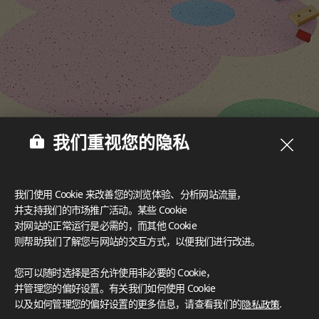
我们重视您的隐私
我们使用 Cookie 来改善您的浏览体验、分析网站流量，
多样设计‌
并支持我们的市场推广活动。某些 Cookie
丰富的设计选择为创意空间营造提供了可能，可满足任何美学风
对网站的正常运行是必需的，而其他 Cookie
格需求。
认证
则帮助我们了解您与网站的交互方式，以便我们进行改进。
您可以随时选择是否允许使用非必要的 Cookie，
LX Hausys 的 HFLOR 地板秉承对人、空间和环境的承诺，提
并管理您的偏好设置。有关我们如何使用 Cookie
供无与伦比的可靠性。
FloorScore
®
以及如何管理您的偏好设置的更多信息，请查看我们的
隐私政策
.
Certification for indoor air quality, ensuring low emissions o