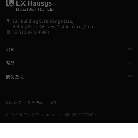
13F Building C, Huirong Plaza,
Hefeng Road 26, New District Wuxi, China
86-510-8233-6988
公司
帮助
防伪查询
隐私条款
相关法律
设置
COPYRIGHT ⓒ 2022 LX Hausys. ALL RIGHTS RESERVED.