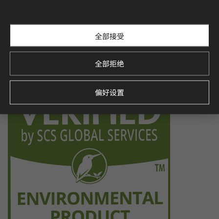
f volatile organic compounds (VOCs), contributing to a healt
hier indoor environment.
全部接受
全部拒绝
Environmental Product Declaration
Verified by SCS Global Services, this certification demonstra
tes the product’s environmental impact throughout its life
cycle, promoting sustainability.
偏好设置