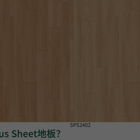
SPS2402
us Sheet地板？