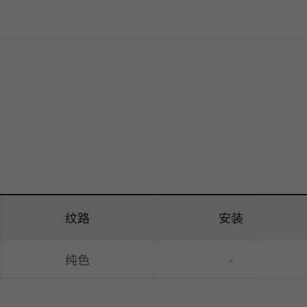
纹路
安装
纯色
-