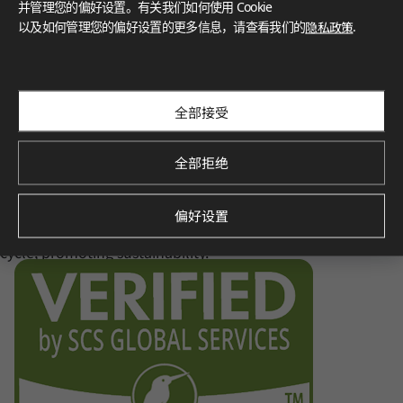
认证
并管理您的偏好设置。有关我们如何使用 Cookie
以及如何管理您的偏好设置的更多信息，请查看我们的
隐私政策
.
LX Hausys 的 HFLOR 地板秉承对人、空间和环境的承诺，提
供无与伦比的可靠性。
FloorScore
®
Certification for indoor air quality, ensuring low emissions o
f volatile organic compounds (VOCs), contributing to a healt
全部接受
hier indoor environment.
全部拒绝
Environmental Product Declaration
偏好设置
Verified by SCS Global Services, this certification demonstra
tes the product’s environmental impact throughout its life
cycle, promoting sustainability.