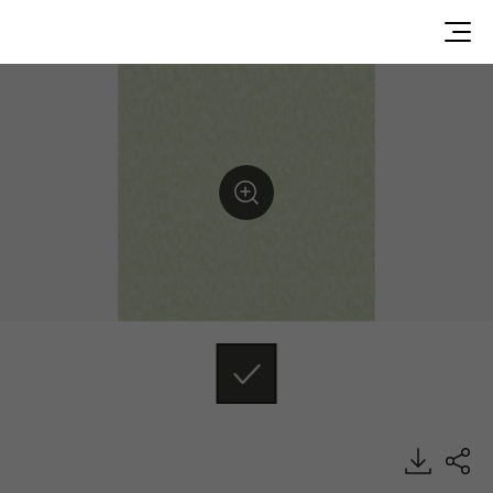
CP93502, CALMPASSO, Heterogeneous Sheet, HFLOR