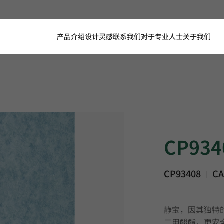
产品介绍
设计灵感
联系我们
对于专业人士
关于我们
CP93408, CALMP
CP934
CP93408
CA
|
静宝，因其独特
二甲酸酯，更安