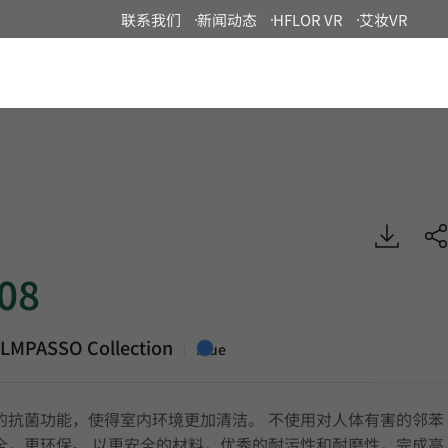
联系我们
新闻动态
HFLOR VR
艾妆VR
China
ASSO, Heterogeneous Sheet, HFLOR
08
LMPASSO Collection
|
Blue
的抗菌功能，使得室内环境更加清洁。 不使用对人体有害的邻苯
全，更环保。 以更安全的材料，优秀的耐污性和耐磨性，完成高